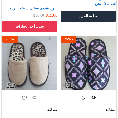
Sandal-ابيض
بابوج شتوي ستاتي شبشب ازرق
₪
15.00
₪
20.00
قراءة المزيد
تحديد أحد الخيارات
25
%
-
25
%
-
ستايلات
ستايلات