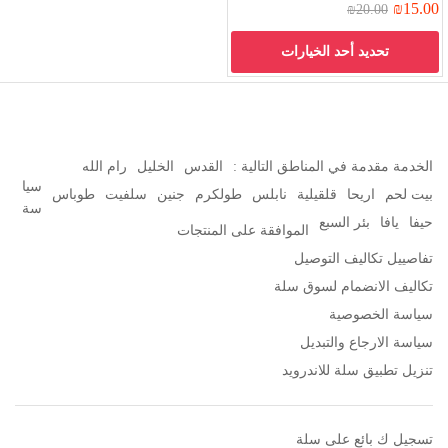
₪
15.00
₪
20.00
تحديد أحد الخيارات
الخدمة مقدمة في المناطق التالية :
القدس
الخليل
رام الله
سيا
بيت لحم
اريحا
قلقيلية
نابلس
طولكرم
جنين
سلفيت
طوباس
سة
حيفا
يافا
بئر السبع
الموافقة على المنتجات
تفاصييل تكاليف التوصيل
تكاليف الانضمام لسوق سلة
سياسة الخصوصية
سياسة الارجاع والتبديل
تنزيل تطبيق سلة للاندرويد
تسجيل ك بائع على سلة