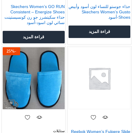
حذاء جوستو للنساء لون أسود وأبيض
Skechers Women’s GO RUN
Consistent – Energize Shoes
Skechers Women’s Gusto
Shoes-أسود
حذاء سكيتشرز جو رن كونسيستينت
نسائي لون اسود-أسود
قراءة المزيد
قراءة المزيد
25
%
-
ستايلات
Reebok Women’s Fulgere Slide