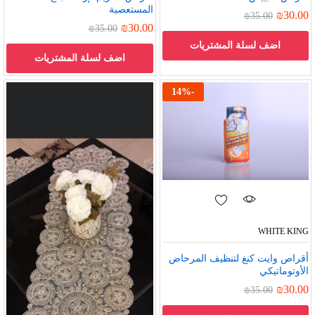
المستعصية
₪
30.00
₪
35.00
₪
30.00
₪
35.00
اضف لسلة المشتريات
اضف لسلة المشتريات
14
%
-
WHITE KING
أقراص وايت كنغ لتنظيف المرحاض
الأوتوماتيكي
₪
30.00
₪
35.00