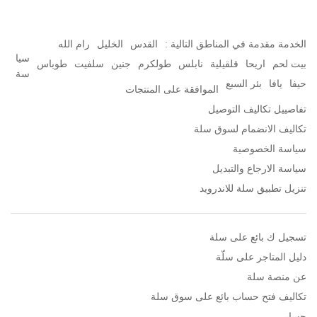
الخدمة مقدمة في المناطق التالية :
القدس
الخليل
رام الله
سيا
بيت لحم
اريحا
قلقيلية
نابلس
طولكرم
جنين
سلفيت
طوباس
سة
حيفا
يافا
بئر السبع
الموافقة على المنتجات
تفاصييل تكاليف التوصيل
تكاليف الانضمام لسوق سلة
سياسة الخصوصية
سياسة الارجاع والتبديل
تنزيل تطبيق سلة للاندرويد
تسجيل ك بائع على سلة
دليل المتاجر على سلّة
عن منصة سلة
تكاليف فتح حساب بائع على سوق سلة
حسابي