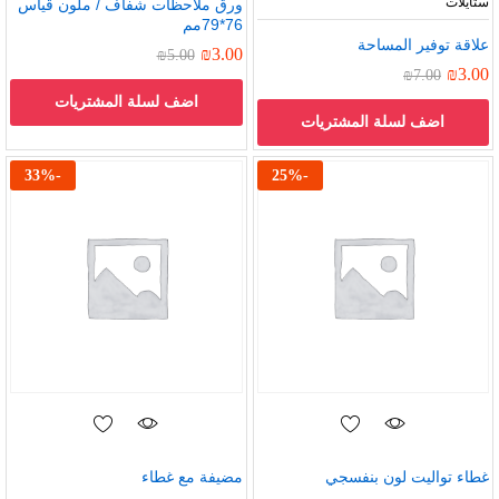
ستايلات
ورق ملاحظات شفاف / ملون قياس
76*79مم
علاقة توفير المساحة
₪
3.00
₪
5.00
₪
3.00
₪
7.00
اضف لسلة المشتريات
اضف لسلة المشتريات
33
%
-
25
%
-
غطاء تواليت لون بنفسجي
مضيفة مع غطاء