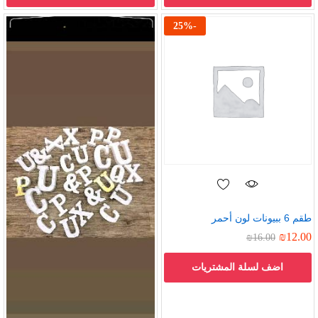
25
%
-
طقم 6 ببيونات لون أحمر
₪
12.00
₪
16.00
اضف لسلة المشتريات