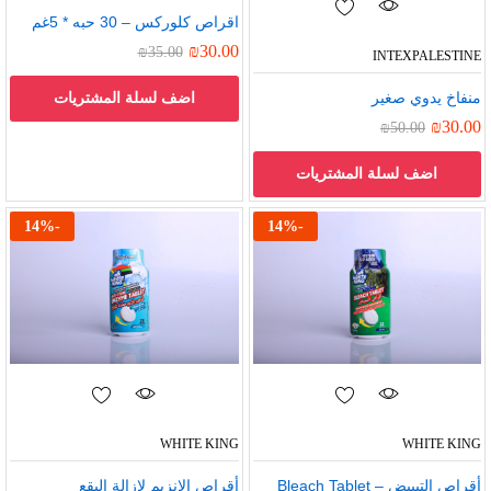
اقراص كلوركس – 30 حبه * 5غم
₪
30.00
₪
35.00
INTEXPALESTINE
منفاخ يدوي صغير
اضف لسلة المشتريات
₪
30.00
₪
50.00
اضف لسلة المشتريات
14
%
-
14
%
-
WHITE KING
WHITE KING
أقراص التبييض – Bleach Tablet
أقراص الانزيم لإزالة البقع