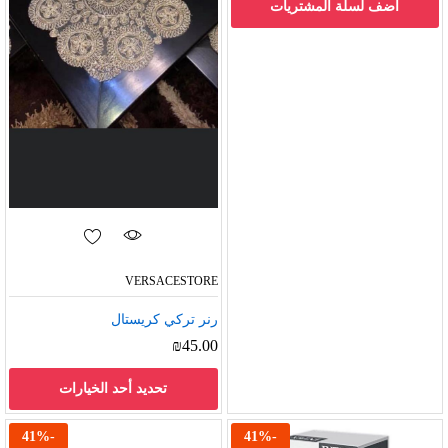
اضف لسلة المشتريات
VERSACESTORE
رنر تركي كريستال
₪
45.00
تحديد أحد الخيارات
41
%
-
41
%
-