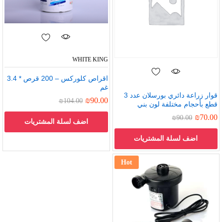
WHITE KING
اقراص كلوركس – 200 قرص * 3.4
غم
قوار زراعة دائري بورسلان عدد 3
₪
90.00
₪
104.00
قطع بأحجام مختلفة لون بني
₪
70.00
₪
90.00
اضف لسلة المشتريات
اضف لسلة المشتريات
Hot