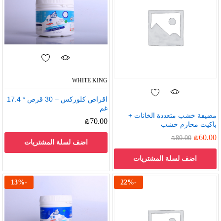
WHITE KING
اقراص كلوركس – 30 قرص * 17.4
غم
مضيفة خشب متعددة الخانات +
₪
70.00
باكيت محارم خشب
₪
60.00
₪
80.00
اضف لسلة المشتريات
اضف لسلة المشتريات
13
%
-
22
%
-