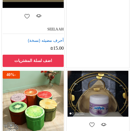
SEELA AH
أحرف مضيئه (نسخة)
₪
15.00
اضف لسلة المشتريات
40
%
-