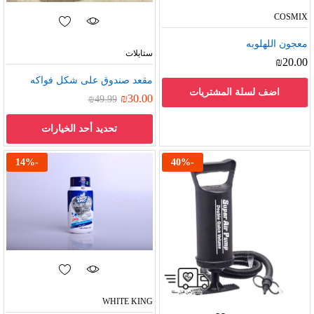
COSMIX
معجون اللهلوبه
ستايلات
₪
20.00
مقعد صندوق على شكل فواكه
اضف لسلة المشتريات
₪
30.00
₪
49.99
تحديد أحد الخيارات
14
%
-
40
%
-
WHITE KING