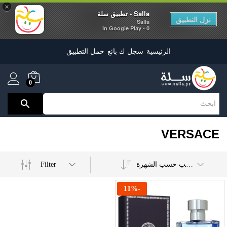
×
Salla - تطبيق سلة
نزل التطبيق
Salla
0 - In Google Play
الرئيسية
سجل ك بائع
حمل التطبيق
0
VERSACE
Filter
ترتيب حسب الشهرة
11
%
-