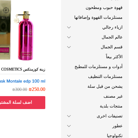
قهوة حبوب ومطحون
مستلزمات القهوة وإضافاتها
ازياء رجالي
عالم الجمال
قسم الجمال
الأكثر بيعاً
أدوات و مستلزمات للمطبخ
زينة كوزمتكس ZEENEH COSMETICS
زينة كوزمتكس ZEENEH COSMETICS
مستلزمات التنظيف
sk Montale edp 100 ml
sk Montale edp 100 ml
يشحن من قبل سلة
₪
₪
250.00
250.00
₪
₪
300.00
300.00
غير مصنف
اضف لسلة المشتر
منتجات بلدية
تصنيفات اخرى
عطور
تكنولوجيا