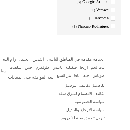
(3)
Giorgio Armani
(1)
Versace
(1)
lancome
(1)
Narciso Rodriguez
(1)
Jean Paul Gaultier
(1)
MONTALE
(1)
ELIE SAAB
(1)
JOOP!
الخدمة مقدمة في المناطق التالية :
القدس
الخليل
رام الله
(8)
White King
بيت لحم
اريحا
قلقيلية
نابلس
طولكرم
جنين
سلفيت
سيا
(6)
Hafiz Basha
طوباس
حيفا
يافا
بئر السبع
سة الموافقة على المنتجات
مدينة الطيبات
(10)
تفاصييل تكاليف التوصيل
تكاليف الانضمام لسوق سلة
سياسة الخصوصية
سياسة الارجاع والتبديل
تنزيل تطبيق سلة للاندرويد