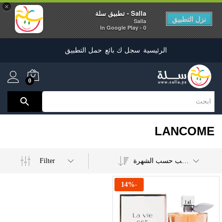
×
Salla - تطبيق سلة
نزل التطبيق
Salla
0 - In Google Play
الرئيسية
سجل ك بائع
حمل التطبيق
0
LANCOME
Filter
ترتيب حسب الشهرة
14
%
-