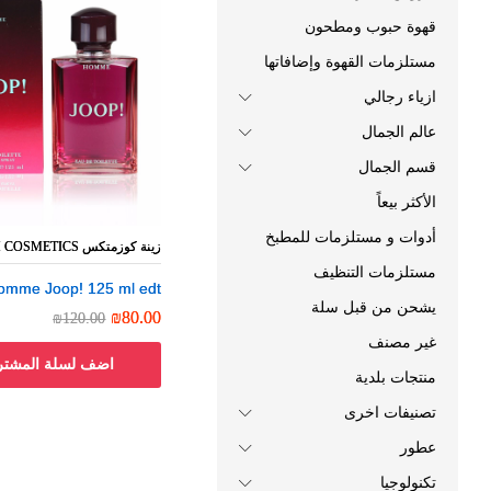
قهوة حبوب ومطحون
مستلزمات القهوة وإضافاتها
ازياء رجالي
عالم الجمال
قسم الجمال
الأكثر بيعاً
أدوات و مستلزمات للمطبخ
زينة كوزمتكس ZEENEH COSMETICS
زينة كوزمتكس ZEENEH COSMETICS
مستلزمات التنظيف
omme Joop! 125 ml edt
omme Joop! 125 ml edt
يشحن من قبل سلة
₪
₪
80.00
80.00
₪
₪
120.00
120.00
غير مصنف
اضف لسلة المشتر
منتجات بلدية
تصنيفات اخرى
عطور
تكنولوجيا