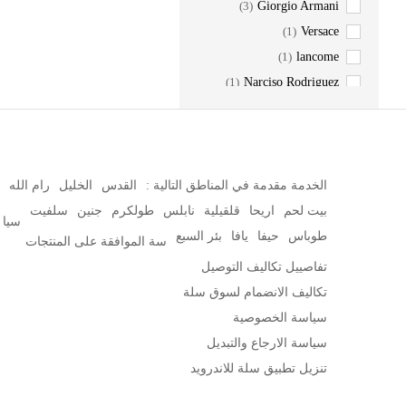
(3)
Giorgio Armani
(1)
Versace
(1)
lancome
(1)
Narciso Rodriguez
(1)
Jean Paul Gaultier
(1)
MONTALE
(1)
ELIE SAAB
(1)
JOOP!
الخدمة مقدمة في المناطق التالية :
القدس
الخليل
رام الله
(8)
White King
بيت لحم
اريحا
قلقيلية
نابلس
طولكرم
جنين
سلفيت
سيا
(6)
Hafiz Basha
طوباس
حيفا
يافا
بئر السبع
سة الموافقة على المنتجات
مدينة الطيبات
(10)
تفاصييل تكاليف التوصيل
تكاليف الانضمام لسوق سلة
سياسة الخصوصية
سياسة الارجاع والتبديل
تنزيل تطبيق سلة للاندرويد