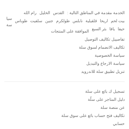
الخدمة مقدمة في المناطق التالية :
القدس
الخليل
رام الله
سيا
بيت لحم
اريحا
قلقيلية
نابلس
طولكرم
جنين
سلفيت
طوباس
سة
حيفا
يافا
بئر السبع
الموافقة على المنتجات
تفاصييل تكاليف التوصيل
تكاليف الانضمام لسوق سلة
سياسة الخصوصية
سياسة الارجاع والتبديل
تنزيل تطبيق سلة للاندرويد
تسجيل ك بائع على سلة
دليل المتاجر على سلّة
عن منصة سلة
تكاليف فتح حساب بائع على سوق سلة
حسابي