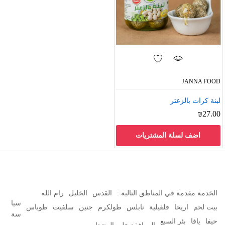
JANNA FOOD
لبنة كرات بالزعتر
₪
27.00
اضف لسلة المشتريات
الخدمة مقدمة في المناطق التالية :
القدس
الخليل
رام الله
سيا
بيت لحم
اريحا
قلقيلية
نابلس
طولكرم
جنين
سلفيت
طوباس
سة
حيفا
يافا
بئر السبع