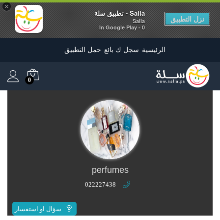
×
Salla - تطبيق سلة
نزل التطبيق
Salla
0 - In Google Play
الرئيسية
سجل ك بائع
حمل التطبيق
0
0
o
u
t
perfumes
o
022227438
f
5
سؤال او استفسار