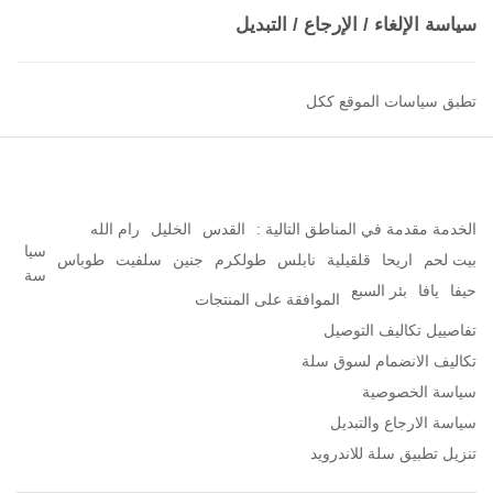
سياسة الإلغاء / الإرجاع / التبديل
تطبق سياسات الموقع ككل
الخدمة مقدمة في المناطق التالية :
القدس
الخليل
رام الله
سيا
بيت لحم
اريحا
قلقيلية
نابلس
طولكرم
جنين
سلفيت
طوباس
سة
حيفا
يافا
بئر السبع
الموافقة على المنتجات
تفاصييل تكاليف التوصيل
تكاليف الانضمام لسوق سلة
سياسة الخصوصية
سياسة الارجاع والتبديل
تنزيل تطبيق سلة للاندرويد