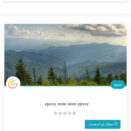
تصفح
epoxy ‎resin ‎store epoxy
0
سؤال او استفسار
o