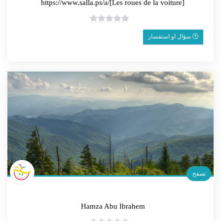
https://www.salla.ps/a/[Les roues de la voiture]
0
سؤال او استفسار
o
u
t
o
f
5
تصفح
Hamza Abu Ibrahem