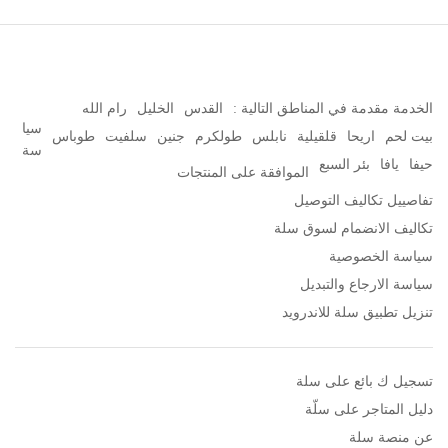
الخدمة مقدمة في المناطق التالية :
القدس
الخليل
رام الله
سيا
بيت لحم
اريحا
قلقيلية
نابلس
طولكرم
جنين
سلفيت
طوباس
سة
حيفا
يافا
بئر السبع
الموافقة على المنتجات
تفاصييل تكاليف التوصيل
تكاليف الانضمام لسوق سلة
سياسة الخصوصية
سياسة الارجاع والتبديل
تنزيل تطبيق سلة للاندرويد
تسجيل ك بائع على سلة
دليل المتاجر على سلّة
عن منصة سلة