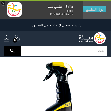
×
Salla - تطبيق سلة
نزل التطبيق
Salla
0 - In Google Play
الرئيسية
سجل ك بائع
حمل التطبيق
0