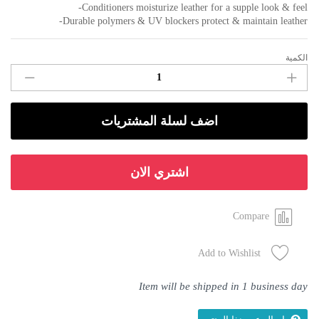
Conditioners moisturize leather for a supple look & feel-
Durable polymers & UV blockers protect & maintain leather-
الكمية
Meguiars
ultimate
leather
detailer
اضف لسلة المشتريات
ملمع
جلد
quantity
اشتري الان
Compare
Add to Wishlist
Item will be shipped in 1 business day