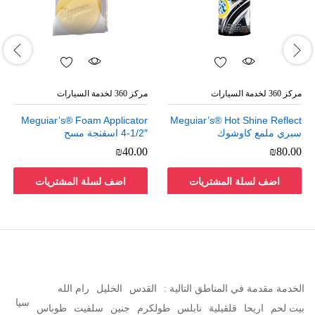
مركز 360 لخدمة السيارات
مركز 360 لخدمة السيارات
Meguiar’s® Foam Applicator
Meguiar’s® Hot Shine Reflect
سبري ملمع كاوشوك
4-1/2″ اسفنجة مسح
₪
40.00
₪
80.00
اضف لسلة المشتريات
اضف لسلة المشتريات
الخدمة مقدمة في المناطق التالية :
القدس
الخليل
رام الله
سيا
بيت لحم
اريحا
قلقيلية
نابلس
طولكرم
جنين
سلفيت
طوباس