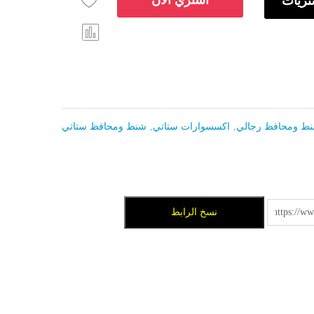
تريات
Comp
are
ط ومحافظ رجالي
,
اكسسوارات ستاتي
,
شنط ومحافظ ستاتي
نسخ الرابط