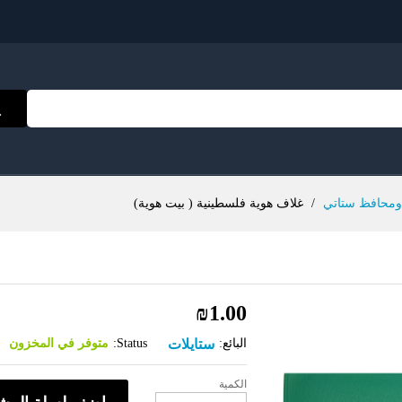
محافظ ستاتي
/
غلاف هوية فلسطينية ( بيت هوية)
₪
1.00
ستايلات
البائع:
Status:
متوفر في المخزون
الكمية
غلاف