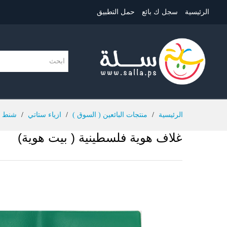
الرئيسية
سجل ك بائع
حمل التطبيق
الرئيسية
/
منتجات البائعين ( السوق )
/
ازياء ستاتي
/
شنط و
غلاف هوية فلسطينية ( بيت هوية)