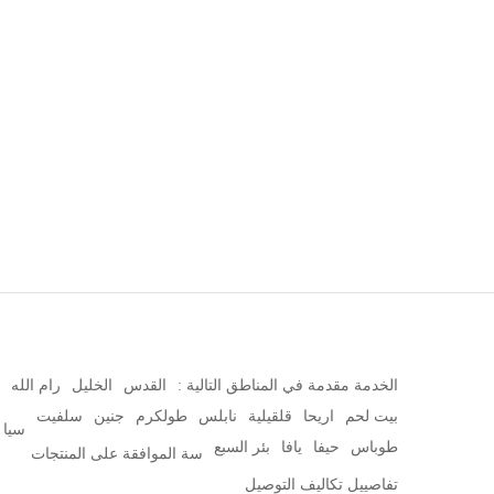
الخدمة مقدمة في المناطق التالية :
القدس
الخليل
رام الله
بيت لحم
اريحا
قلقيلية
نابلس
طولكرم
جنين
سلفيت
سيا
طوباس
حيفا
يافا
بئر السبع
سة الموافقة على المنتجات
تفاصييل تكاليف التوصيل