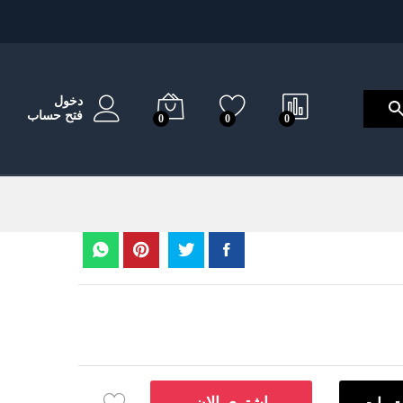
دخول
فتح حساب
0
0
0
اشتري الان