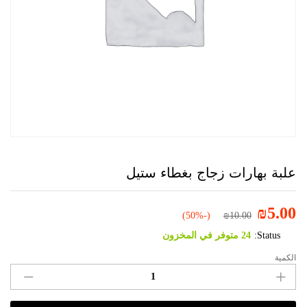
علبة بهارات زجاج بغطاء ستيل
₪
5.00
(-50%)
₪
10.00
Status:
24 متوفر في المخزون
الكمية
علبة
بهارات
زجاج
بغطاء