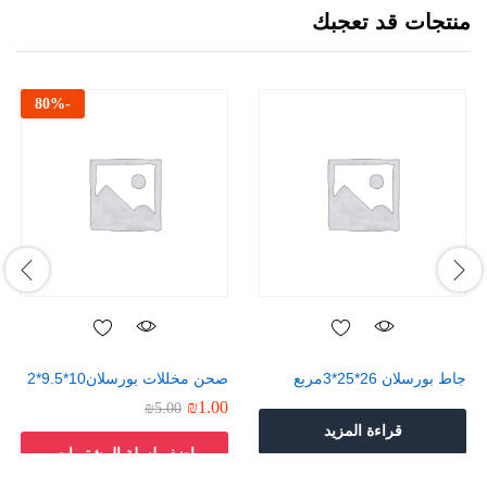
منتجات قد تعجبك
80
%
-
جاط بورسلان 26*25*3مربع
صحن مخللات بورسلان10*9.5*2
₪
1.00
₪
5.00
قراءة المزيد
اضف لسلة المشتريات