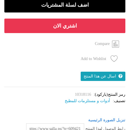
اضف لسلة المشتريات
ستيل
quantity
اشتري الان
Compare
Add to Wishlist
اسال عن هذا المنتج
رمز المنتج(باركود):
10318116
تصنيف:
أدوات و مستلزمات للمطبخ
تنزيل الصورة الرئيسية
رابط الوصول لهذا المنتج