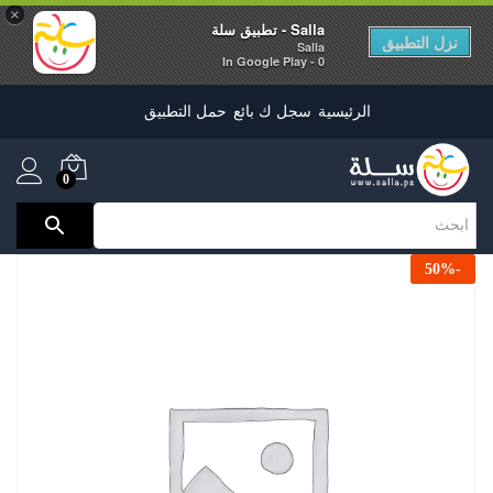
×
Salla - تطبيق سلة
نزل التطبيق
Salla
0 - In Google Play
الرئيسية
سجل ك بائع
حمل التطبيق
0
50
%
-