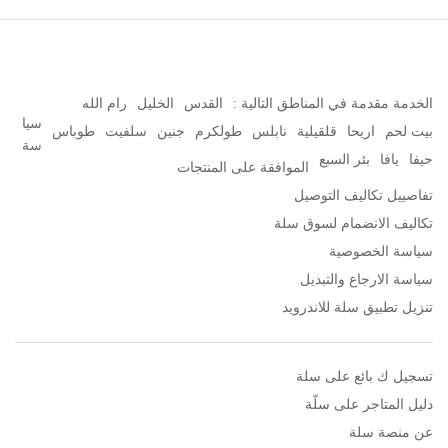
الخدمة مقدمة في المناطق التالية :
القدس
الخليل
رام الله
سيا
بيت لحم
اريحا
قلقيلية
نابلس
طولكرم
جنين
سلفيت
طوباس
سة
حيفا
يافا
بئر السبع
الموافقة على المنتجات
تفاصييل تكاليف التوصيل
تكاليف الانضمام لسوق سلة
سياسة الخصوصية
سياسة الارجاع والتبديل
تنزيل تطبيق سلة للاندرويد
تسجيل ك بائع على سلة
دليل المتاجر على سلّة
عن منصة سلة