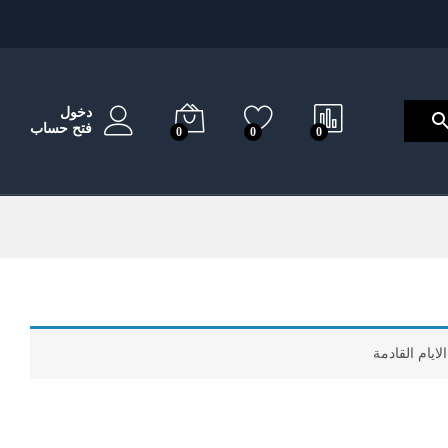
دخول
فتح حساب
0
0
0
ايام القادمة