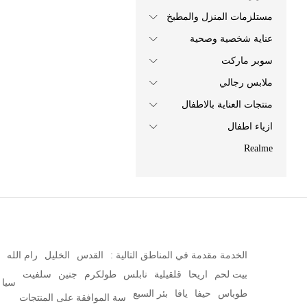
مستلزمات المنزل والمطبخ
عناية شخصية وصحية
سوبر ماركت
ملابس رجالي
منتجات العناية بالاطفال
ازياء اطفال
Realme
الخدمة مقدمة في المناطق التالية :
القدس
الخليل
رام الله
بيت لحم
اريحا
قلقيلية
نابلس
طولكرم
جنين
سلفيت
سيا
طوباس
حيفا
يافا
بئر السبع
سة الموافقة على المنتجات