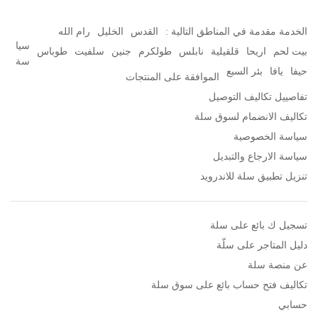
الخدمة مقدمة في المناطق التالية :
القدس
الخليل
رام الله
سيا
بيت لحم
اريحا
قلقيلية
نابلس
طولكرم
جنين
سلفيت
طوباس
سة
حيفا
يافا
بئر السبع
الموافقة على المنتجات
تفاصييل تكاليف التوصيل
تكاليف الانضمام لسوق سلة
سياسة الخصوصية
سياسة الارجاع والتبديل
تنزيل تطبيق سلة للاندرويد
تسجيل ك بائع على سلة
دليل المتاجر على سلّة
عن منصة سلة
تكاليف فتح حساب بائع على سوق سلة
حسابي