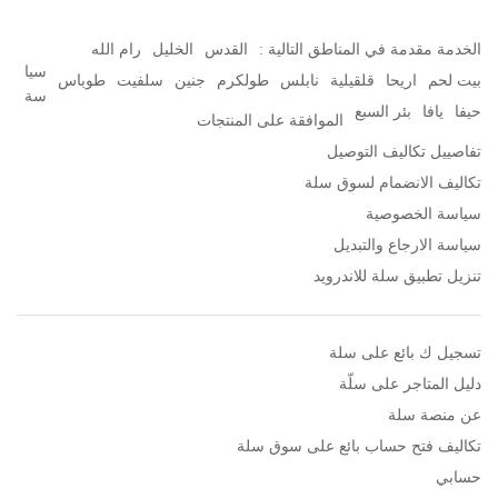
الخدمة مقدمة في المناطق التالية :
القدس
الخليل
رام الله
سيا
بيت لحم
اريحا
قلقيلية
نابلس
طولكرم
جنين
سلفيت
طوباس
سة
حيفا
يافا
بئر السبع
الموافقة على المنتجات
تفاصييل تكاليف التوصيل
تكاليف الانضمام لسوق سلة
سياسة الخصوصية
سياسة الارجاع والتبديل
تنزيل تطبيق سلة للاندرويد
تسجيل ك بائع على سلة
دليل المتاجر على سلّة
عن منصة سلة
تكاليف فتح حساب بائع على سوق سلة
حسابي