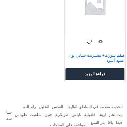
طقم شورت+ تيشيريت شبابي لون
اسود-أسود
قراءة المزيد
الخدمة مقدمة في المناطق التالية :
القدس
الخليل
رام الله
سيا
بيت لحم
اريحا
قلقيلية
نابلس
طولكرم
جنين
سلفيت
طوباس
سة
حيفا
يافا
بئر السبع
الموافقة على المنتجات