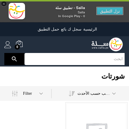
×
Salla - تطبيق سلة
نزل التطبيق
Salla
0 - In Google Play
الرئيسية
سجل ك بائع
حمل التطبيق
0
شورتات
Filter
ترتيب حسب الأحدث