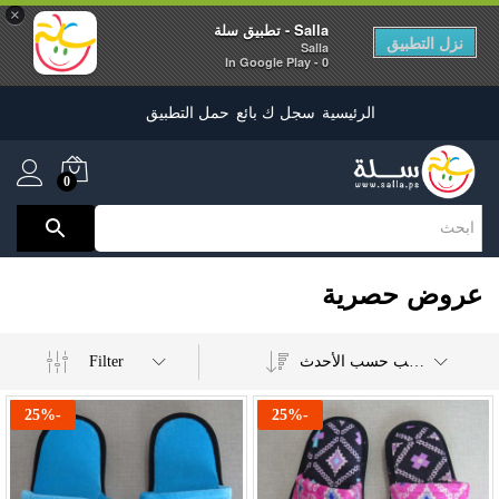
×
Salla - تطبيق سلة
نزل التطبيق
Salla
0 - In Google Play
الرئيسية
سجل ك بائع
حمل التطبيق
0
عروض حصرية
Filter
ترتيب حسب الأحدث
25
%
-
25
%
-