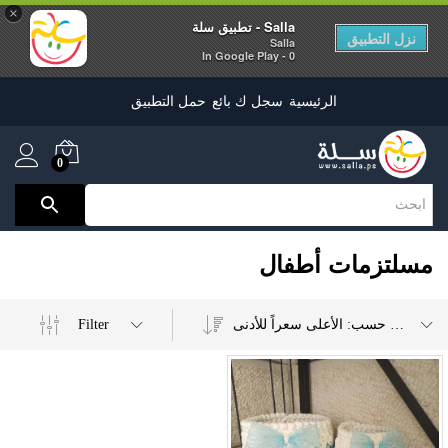
×
Salla - تطبيق سلة
نزل التطبيق
Salla
0 - In Google Play
الرئيسية
سجل ك بائع
حمل التطبيق
0
مسلتزمات أطفال
Filter
ترتيب حسب: الأعلى سعراً للأدنى