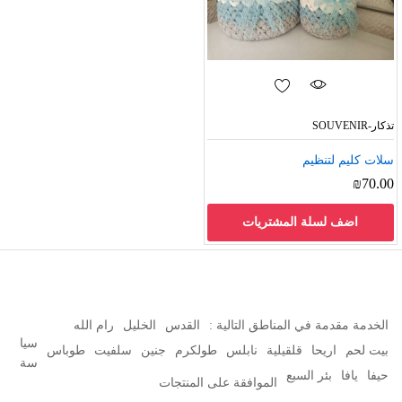
تذكار-SOUVENIR
سلات كليم لتنظيم
₪
70.00
اضف لسلة المشتريات
الخدمة مقدمة في المناطق التالية :
القدس
الخليل
رام الله
سيا
بيت لحم
اريحا
قلقيلية
نابلس
طولكرم
جنين
سلفيت
طوباس
سة
حيفا
يافا
بئر السبع
الموافقة على المنتجات