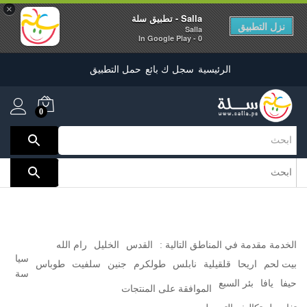
×
Salla - تطبيق سلة
نزل التطبيق
Salla
0 - In Google Play
الرئيسية
سجل ك بائع
حمل التطبيق
0
الخدمة مقدمة في المناطق التالية :
القدس
الخليل
رام الله
سيا
بيت لحم
اريحا
قلقيلية
نابلس
طولكرم
جنين
سلفيت
طوباس
سة
حيفا
يافا
بئر السبع
الموافقة على المنتجات