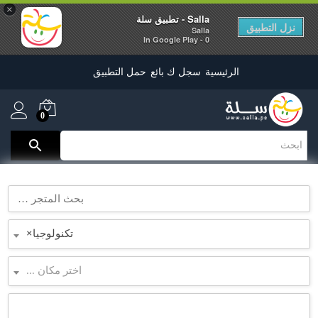
×
Salla - تطبيق سلة
نزل التطبيق
Salla
0 - In Google Play
الرئيسية
سجل ك بائع
حمل التطبيق
0
تكنولوجيا
×
اختر مكان ...