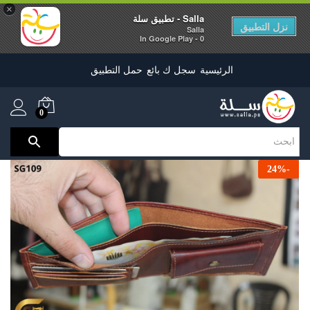
×
Salla - تطبيق سلة
نزل التطبيق
Salla
0 - In Google Play
الرئيسية
سجل ك بائع
حمل التطبيق
0
24
%
-