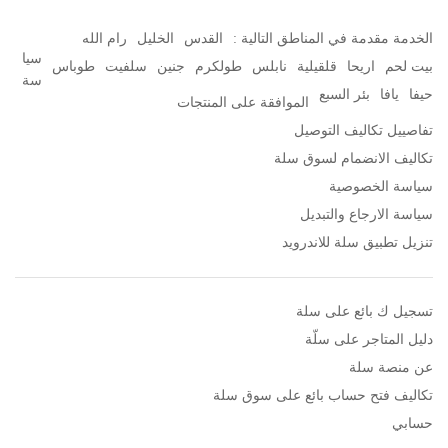
الخدمة مقدمة في المناطق التالية :
القدس
الخليل
رام الله
سيا
بيت لحم
اريحا
قلقيلية
نابلس
طولكرم
جنين
سلفيت
طوباس
سة
حيفا
يافا
بئر السبع
الموافقة على المنتجات
تفاصييل تكاليف التوصيل
تكاليف الانضمام لسوق سلة
سياسة الخصوصية
سياسة الارجاع والتبديل
تنزيل تطبيق سلة للاندرويد
تسجيل ك بائع على سلة
دليل المتاجر على سلّة
عن منصة سلة
تكاليف فتح حساب بائع على سوق سلة
حسابي