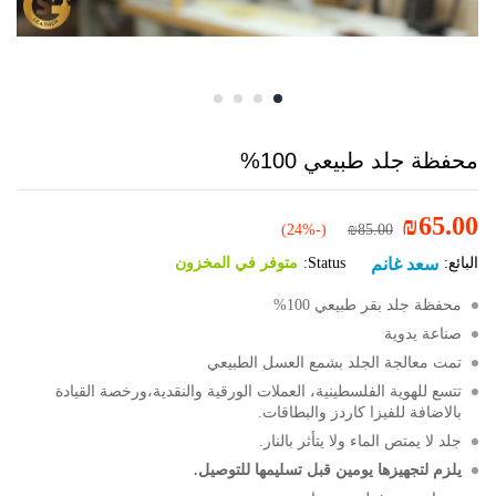
محفظة جلد طبيعي 100%
₪
65.00
(-24%)
₪
85.00
سعد غانم
البائع:
Status:
متوفر في المخزون
محفظة جلد بقر طبيعي 100%
صناعة يدوية
تمت معالجة الجلد بشمع العسل الطبيعي
تتسع للهوية الفلسطينية، العملات الورقية والنقدية،ورخصة القيادة
بالاضافة للفيزا كاردز والبطاقات.
جلد لا يمتص الماء ولا يتأثر بالنار.
يلزم لتجهيزها يومين قبل تسليمها للتوصيل.