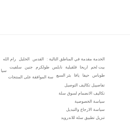
الخدمة مقدمة في المناطق التالية :
القدس
الخليل
رام الله
بيت لحم
اريحا
قلقيلية
نابلس
طولكرم
جنين
سلفيت
سيا
طوباس
حيفا
يافا
بئر السبع
سة الموافقة على المنتجات
تفاصييل تكاليف التوصيل
تكاليف الانضمام لسوق سلة
سياسة الخصوصية
سياسة الارجاع والتبديل
تنزيل تطبيق سلة للاندرويد