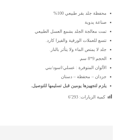
محفظة جلد بقر طبيعي 100%
صناعة يدوية
تمت معالجة الجلد بشمع العسل الطبيعي
تتسع للعملات الورقية والفيزا كارد.
جلد لا يمتص الماء ولا يتأثر بالنار.
الحجم:
9*8 سم.
الألوان المتوفرة : عسلي/اسود/بني
جزدان – محفظة – دستان
يلزم لتجهيزها يومين قبل تسليمها للتوصيل.
كمية الزيارات:
6٬293