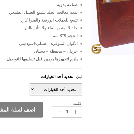
صناعة يدوية
تمت معالجة الجلد بشمع العسل الطبيعي
تتسع للعملات الورقية والفيزا كارد.
جلد لا يمتص الماء ولا يتأثر بالنار.
الحجم:
9*8 سم.
الألوان المتوفرة : عسلي/اسود/بني
جزدان – محفظة – دستان
يلزم لتجهيزها يومين قبل تسليمها للتوصيل.
لون:
تحديد أحد الخيارات
الكمية
محفظة
اضف لسلة المش
جلد
طبيعي
صغيرة
الحجم