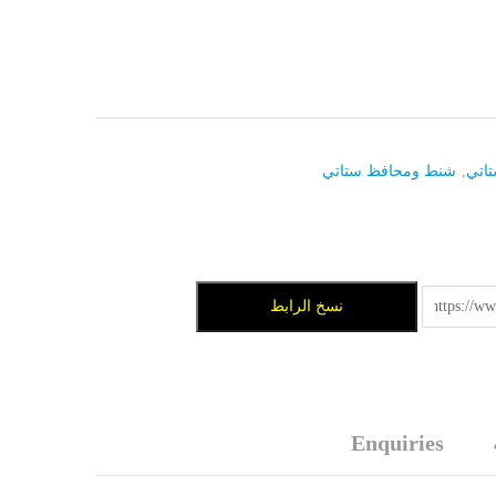
are
اتي
,
شنط ومحافظ ستاتي
نسخ الرابط
Enquiries