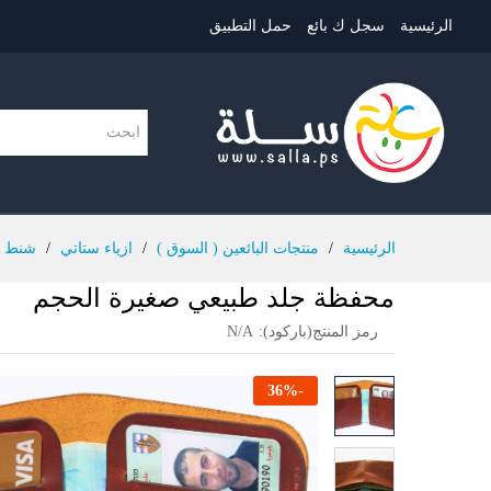
الرئيسية
سجل ك بائع
حمل التطبيق
الرئيسية
/
منتجات البائعين ( السوق )
/
ازياء ستاتي
/
شنط و
محفظة جلد طبيعي صغيرة الحجم
رمز المنتج(باركود):
N/A
36
%
-