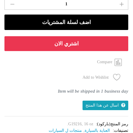
سيارات
Meguiar's®
Ultimate
اضف لسلة المشتريات
Polish
quantity
اشتري الان
Compare
Add to Wishlist
Item will be shipped in 1 business day
اسال عن هذا المنتج
رمز المنتج(باركود):
G19216, 16 oz.
تصنيفات:
العناية بالسيارة
,
منتجات ل السيارات