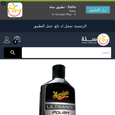
×
Salla - تطبيق سلة
نزل التطبيق
Salla
0 - In Google Play
الرئيسية
سجل ك بائع
حمل التطبيق
0