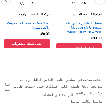
مركز 360 لخدمة السيارات
مركز 360 لخدمة السيارات
غسيل + واكس / بدون ماء
Meguiar’s Ultimate Quik Wax
Meguiar’s® Ultimate
واكس سبري
Waterless Wash & Wax
₪
80.00
₪
80.00
اضف لسلة المشتريات
اضف لسلة المشتريات
الخدمة مقدمة في المناطق التالية :
القدس
الخليل
رام الله
سيا
بيت لحم
اريحا
قلقيلية
نابلس
طولكرم
جنين
سلفيت
طوباس
سة
حيفا
يافا
بئر السبع
الموافقة على المنتجات
تفاصييل تكاليف التوصيل