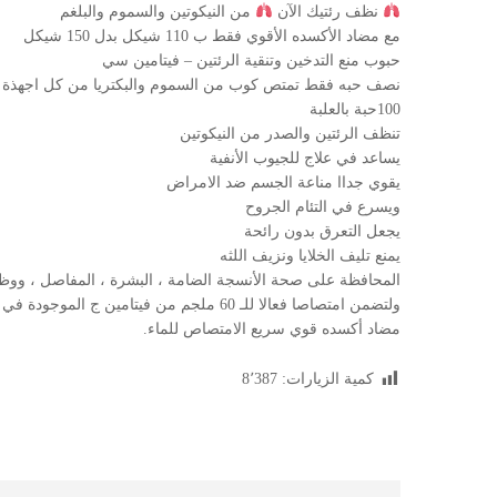
نظف رئتيك الآن
من النيكوتين والسموم والبلغم
مع مضاد الأكسده الأقوي فقط ب 110 شيكل بدل 150 شيكل
حبوب منع التدخين وتنقية الرئتين – فيتامين سي
نصف حبه فقط تمتص كوب من السموم والبكتريا من كل اجهذة 
100حبة بالعلبة
تنظف الرئتين والصدر من النيكوتين
يساعد في علاج للجيوب ﺍﻷﻧﻔﻴﺔ
يقوي جداا مناعة الجسم ضد الامراض
ويسرع في التئام الجروح
يجعل التعرق بدون رائحة
يمنع تليف الخلايا ونزيف اللثه
ﺍﻟﻤﺤﺎﻓﻈﺔ ﻋﻠﻰ ﺻﺤﺔ ﺍﻷﻧﺴﺠﺔ ﺍﻟﻀﺎﻣﺔ ، ﺍﻟﺒﺸﺮﺓ ، ﺍﻟﻤﻔﺎﺻﻞ ، ﻭﻭﻇﺎﺋ
ﻭﻟﺘﻀﻤﻦ ﺍﻣﺘﺼﺎﺻﺎ ﻓﻌﺎﻻ ﻟﻠـ 60 ﻣﻠﺠﻢ ﻣﻦ ﻓﻴﺘﺎﻣﻴﻦ ﺝ ﺍﻟﻤﻮﺟﻮﺩﺓ ﻓﻲ ﻛﻞ ﻗﺮﺹ ﻣﻦ ﺍﺑﺴﻮﺭﺑﻨﺖ – ﺳﻲ ﺃﺿﻔﻨﺎ ﺇﻟﻴﻪ 500 ﻣﻠﺠﻢ ﻣﻦ ﻧﺨﺎﻟﺔ ﺍﻟﺸﻮﻓﺎﻥ ﺳﺮﻳﻌﺔ ﺍﻻﻣﺘﺼﺎﺹ ﻓﻲ ﺍﻟﺠﺴم
مضاد أكسده قوي سريع الامتصاص للماء.
كمية الزيارات:
8٬387