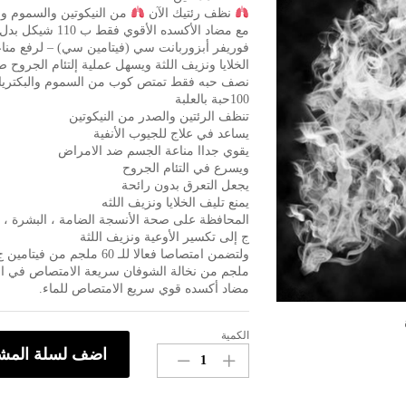
نظف رئتيك الآن
من النيكوتين والسموم وا
مع مضاد الأكسده الأقوي فقط ب 110 شيكل بدل 150 شيكل
فوريفر أبزوربانت سي (فيتامين سي) – لرفع من
الخلايا ونزيف اللثة ويسهل عملية إلتئام الجروح ص
نصف حبه فقط تمتص كوب من السموم والبكتريا
100حبة بالعلبة
تنظف الرئتين والصدر من النيكوتين
يساعد في علاج للجيوب ﺍﻷﻧﻔﻴﺔ
يقوي جداا مناعة الجسم ضد الامراض
ويسرع في التئام الجروح
يجعل التعرق بدون رائحة
يمنع تليف الخلايا ونزيف اللثه
ﺍﻟﻤﺤﺎﻓﻈﺔ ﻋﻠﻰ ﺻﺤﺔ ﺍﻷﻧﺴﺠﺔ ﺍﻟﻀﺎﻣﺔ ، ﺍﻟﺒﺸﺮﺓ ، ﺍ
ﺝ ﺇﻟﻰ ﺗﻜﺴﻴﺮ ﺍﻷﻭﻋﻴﺔ ﻭﻧﺰﻳﻒ ﺍﻟﻠﺜﺔ
ﻣﻠﺠﻢ ﻣﻦ ﻧﺨﺎﻟﺔ ﺍﻟﺸﻮﻓﺎﻥ ﺳﺮﻳﻌﺔ ﺍﻻﻣﺘﺼﺎﺹ ﻓﻲ ﺍ
مضاد أكسده قوي سريع الامتصاص للماء.
الكمية
فوريفر
اضف لسلة المش
أبزوربانت
سي
(فيتامين