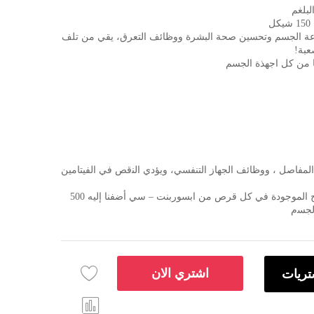
لبلغم
اعة الجسم وتحسين صحة البشرة ووظائف التعرق، يقي من تلف
عبة!
 من كل اجهذة الجسم
ﻟﻤﻔﺎﺻﻞ ، ﻭﻭﻇﺎﺋﻒ ﺍﻟﺠﻬﺎﺯ ﺍﻟﺘﻨﻔﺴﻲ، ﻭﻳﺆﺩﻱ ﺍﻟﻨقص ﻓﻲ ﺍﻟﻔﻴﺘﺎﻣﻴﻦ
ﻭﻟﺘﻀﻤﻦ ﺍﻣﺘﺼﺎﺻﺎ ﻓﻌﺎﻻ ﻟﻠـ 60 ﻣﻠﺠﻢ ﻣﻦ ﻓﻴﺘﺎﻣﻴﻦ ﺝ ﺍﻟﻤﻮﺟﻮﺩﺓ ﻓﻲ ﻛﻞ ﻗﺮﺹ ﻣﻦ ﺍﺑﺴﻮﺭﺑﻨﺖ – ﺳﻲ ﺃﺿﻔﻨﺎ ﺇﻟﻴﻪ 500
ﻟﺠﺴم
اشتري الان
تريات