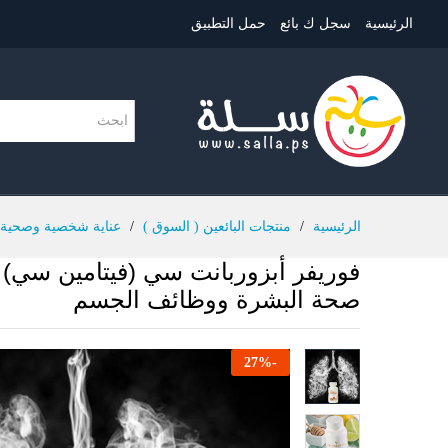
الرئيسية
سجل ك بائع
حمل التطبيق
الرئيسية
/
منتجات البائعين ( السوق )
/
عناية شخصية وصحية
فوريفر أبزوربانت سي (فيتامين سي) 
صحة البشرة ووظائف الجسم
27
%
-