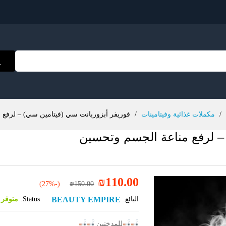
/
مكملات غذائية وفيتامينات
/
فوريفر أبزوربانت سي (فيتامين سي) – لرفع
– لرفع مناعة الجسم وتحسين
₪
110.00
(-27%)
₪
150.00
BEAUTY EMPIRE
البائع:
Status:
متوفر 
للمدخنين