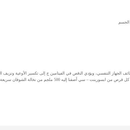
الجسم
ﻒ ﺍﻟﺠﻬﺎﺯ ﺍﻟﺘﻨﻔﺴﻲ، ﻭﻳﺆﺩﻱ ﺍﻟﻨقص ﻓﻲ ﺍﻟﻔﻴﺘﺎﻣﻴﻦ ﺝ ﺇﻟﻰ ﺗﻜﺴﻴﺮ ﺍﻷﻭﻋﻴﺔ ﻭﻧﺰﻳﻒ ﺍﻟﻠ