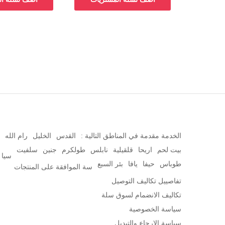
الخدمة مقدمة في المناطق التالية :
القدس
الخليل
رام الله
بيت لحم
اريحا
قلقيلية
نابلس
طولكرم
جنين
سلفيت
سيا
طوباس
حيفا
يافا
بئر السبع
سة الموافقة على المنتجات
تفاصييل تكاليف التوصيل
تكاليف الانضمام لسوق سلة
سياسة الخصوصية
سياسة الارجاع والتبديل