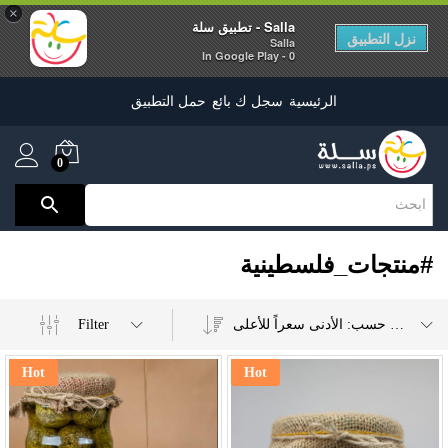
×
Salla - تطبيق سلة
نزل التطبيق
Salla
0 - In Google Play
الرئيسية
سجل ك بائع
حمل التطبيق
0
#منتجات_فلسطينية
Filter
ترتيب حسب: الأدنى سعراً للأعلى
Hot
Hot