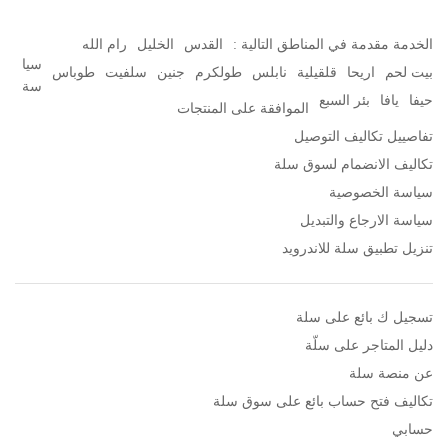
الخدمة مقدمة في المناطق التالية :
القدس
الخليل
رام الله
سيا
بيت لحم
اريحا
قلقيلية
نابلس
طولكرم
جنين
سلفيت
طوباس
سة
حيفا
يافا
بئر السبع
الموافقة على المنتجات
تفاصييل تكاليف التوصيل
تكاليف الانضمام لسوق سلة
سياسة الخصوصية
سياسة الارجاع والتبديل
تنزيل تطبيق سلة للاندرويد
تسجيل ك بائع على سلة
دليل المتاجر على سلّة
عن منصة سلة
تكاليف فتح حساب بائع على سوق سلة
حسابي