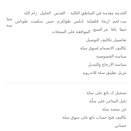
الخدمة مقدمة في المناطق التالية :
القدس
الخليل
رام الله
سيا
بيت لحم
اريحا
قلقيلية
نابلس
طولكرم
جنين
سلفيت
طوباس
سة
حيفا
يافا
بئر السبع
الموافقة على المنتجات
تفاصييل تكاليف التوصيل
تكاليف الانضمام لسوق سلة
سياسة الخصوصية
سياسة الارجاع والتبديل
تنزيل تطبيق سلة للاندرويد
تسجيل ك بائع على سلة
دليل المتاجر على سلّة
عن منصة سلة
تكاليف فتح حساب بائع على سوق سلة
حسابي