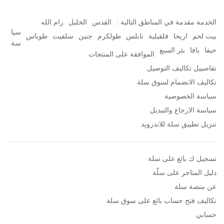
الخدمة مقدمة في المناطق التالية :
القدس
الخليل
رام الله
سيا
بيت لحم
اريحا
قلقيلية
نابلس
طولكرم
جنين
سلفيت
طوباس
سة
حيفا
يافا
بئر السبع
الموافقة على المنتجات
تفاصييل تكاليف التوصيل
تكاليف الانضمام لسوق سلة
سياسة الخصوصية
سياسة الارجاع والتبديل
تنزيل تطبيق سلة للاندرويد
تسجيل ك بائع على سلة
دليل المتاجر على سلّة
عن منصة سلة
تكاليف فتح حساب بائع على سوق سلة
حسابي