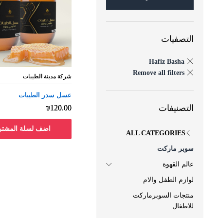
التصفيات
Hafiz Basha
Remove all filters
شركة مدينة الطيبات
شركة مدينة الطيبات
عسل سدر الطيبات
عسل سدر الطيبات
التصنيفات
₪
₪
120.00
120.00
اضف لسلة المشتر
ALL CATEGORIES
سوبر ماركت
عالم القهوة
لوازم الطفل والام
منتجات السوبرماركت
للاطفال