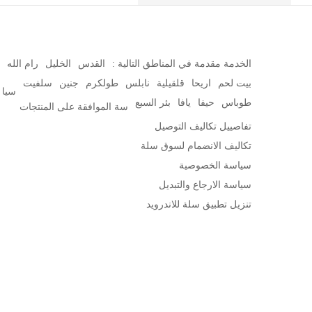
الخدمة مقدمة في المناطق التالية :
القدس
الخليل
رام الله
بيت لحم
اريحا
قلقيلية
نابلس
طولكرم
جنين
سلفيت
سيا
طوباس
حيفا
يافا
بئر السبع
سة الموافقة على المنتجات
تفاصييل تكاليف التوصيل
تكاليف الانضمام لسوق سلة
سياسة الخصوصية
سياسة الارجاع والتبديل
تنزيل تطبيق سلة للاندرويد