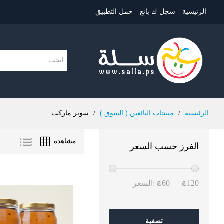
الرئيسية
سجل ك بائع
حمل التطبيق
الرئيسية
/
منتجات البائعين ( السوق )
/
سوبر ماركت
مشاهدة
الفرز حسب السعر
أدنى
أعلى
₪120
—
₪60
السعر:
سعر
سعر
تصفية