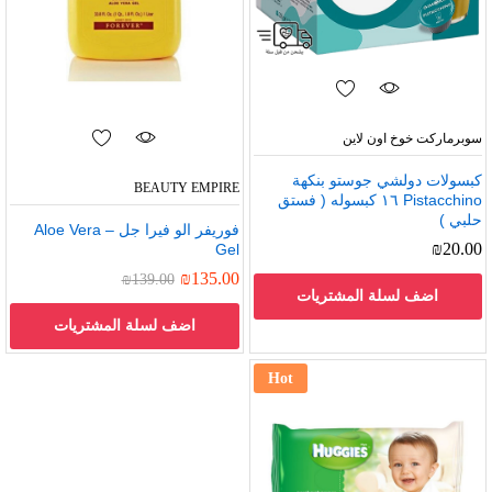
سوبرماركت خوخ اون لاين
كبسولات دولشي جوستو بنكهة
BEAUTY EMPIRE
Pistacchino ١٦ كبسوله ( فستق
حلبي )
فوريفر الو فيرا جل – Aloe Vera
₪
20.00
Gel
₪
135.00
₪
139.00
اضف لسلة المشتريات
اضف لسلة المشتريات
Hot