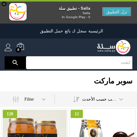
×
Salla - تطبيق سلة
نزل التطبيق
Salla
0 - In Google Play
الرئيسية
سجل ك بائع
حمل التطبيق
0
سوبر ماركت
Filter
ترتيب حسب الأحدث
120
12