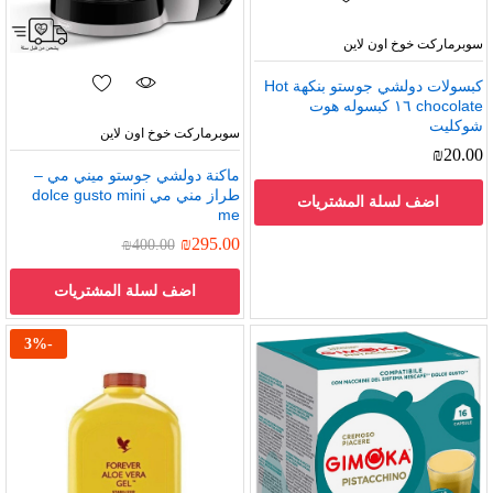
سوبرماركت خوخ اون لاين
كبسولات دولشي جوستو بنكهة Hot
chocolate ١٦ كبسوله هوت
شوكليت
سوبرماركت خوخ اون لاين
₪
20.00
ماكنة دولشي جوستو ميني مي –
طراز مني مي dolce gusto mini
اضف لسلة المشتريات
me
₪
295.00
₪
400.00
اضف لسلة المشتريات
3
%
-