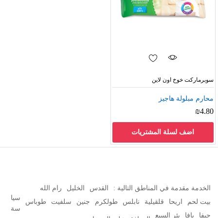
سوبرماركت خوخ اون لاين
محارم مبلولة هاجيز
₪
4.80
اضف لسلة المشتريات
الخدمة مقدمة في المناطق التالية :
القدس
الخليل
رام الله
سيا
بيت لحم
اريحا
قلقيلية
نابلس
طولكرم
جنين
سلفيت
طوباس
سة
حيفا
يافا
بئر السبع