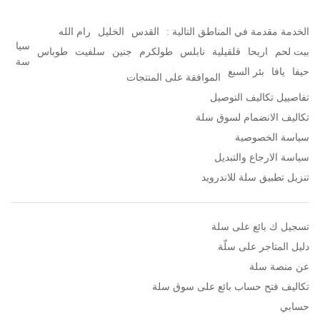
الخدمة مقدمة في المناطق التالية :
القدس
الخليل
رام الله
سيا
بيت لحم
اريحا
قلقيلية
نابلس
طولكرم
جنين
سلفيت
طوباس
سة
حيفا
يافا
بئر السبع
الموافقة على المنتجات
تفاصييل تكاليف التوصيل
تكاليف الانضمام لسوق سلة
سياسة الخصوصية
سياسة الارجاع والتبديل
تنزيل تطبيق سلة للاندرويد
تسجيل ك بائع على سلة
دليل المتاجر على سلّة
عن منصة سلة
تكاليف فتح حساب بائع على سوق سلة
حسابي