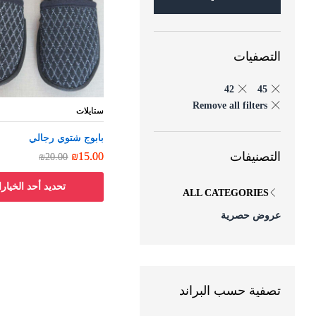
التصفيات
42
45
Remove all filters
ستايلات
ستايلات
بابوج شتوي رجالي
بابوج شتوي رجالي
التصنيفات
₪
₪
15.00
15.00
₪
₪
20.00
20.00
تحديد أحد الخيار
ALL CATEGORIES
عروض حصرية
تصفية حسب البراند