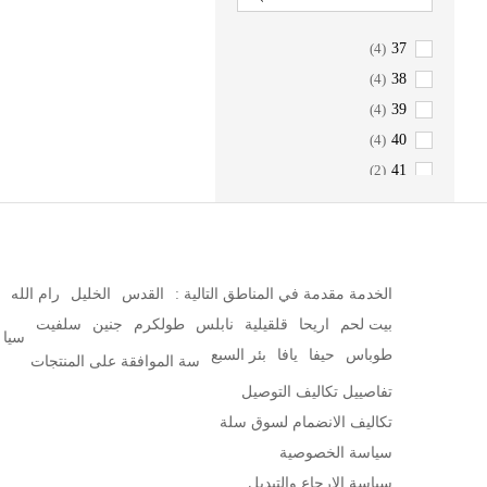
(4)
37
(4)
38
(4)
39
(4)
40
(2)
41
(2)
42
(2)
43
(2)
44
(2)
45
الخدمة مقدمة في المناطق التالية :
القدس
الخليل
رام الله
بيت لحم
اريحا
قلقيلية
نابلس
طولكرم
جنين
سلفيت
سيا
طوباس
حيفا
يافا
بئر السبع
سة الموافقة على المنتجات
تفاصييل تكاليف التوصيل
تكاليف الانضمام لسوق سلة
سياسة الخصوصية
سياسة الارجاع والتبديل