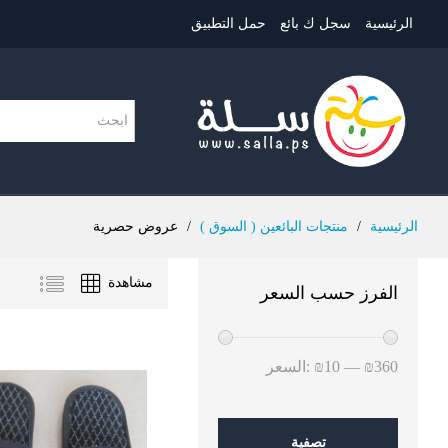
الرئيسية
سجل ك بائع
حمل التطبيق
الرئيسية
/
منتجات البائعين ( السوق )
/
عروض حصرية
مشاهدة
الفرز حسب السعر
أدنى
أعلى
₪360
—
₪10
السعر:
سعر
سعر
تصفية