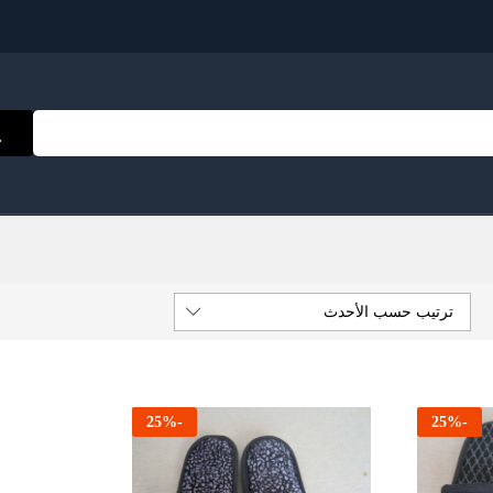
ترتيب حسب الأحدث
25
%
-
25
%
-